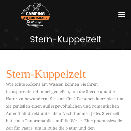
Stern-Kuppelzelt
Stern-Kuppelzelt
Wie echte Kokons am Wasser, können Sie ihren
transparenten Himmel genießen, um die Sterne und die
Natur zu bewundern! Sie sind für 2 Personen konzipiert und
Sie genießen einen außergewöhnlichen und romantischen
Aufenthalt direkt unter dem Nachthimmel. Jedes Sternzelt
hat einen Panoramablick auf die Weser. Eine phantasievolle
Zeit für Paare, um in Ruhe die Natur und den