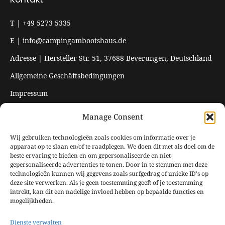
T | +49 5273 5335
E | info@campingambootshaus.de
Adresse | Hersteller Str. 51, 37688 Beverungen, Deutschland
Allgemeine Geschäftsbedingungen
Impressum
Datenschutzerklärung
Manage Consent
Öffnungszeiten
Wij gebruiken technologieën zoals cookies om informatie over je
apparaat op te slaan en/of te raadplegen. We doen dit met als doel om de
beste ervaring te bieden en om gepersonaliseerde en niet-
Geschlossen vom 20. Oktober 2025 bis zum 31. März 2026.
gepersonaliseerde advertenties te tonen. Door in te stemmen met deze
technologieën kunnen wij gegevens zoals surfgedrag of unieke ID's op
deze site verwerken. Als je geen toestemming geeft of je toestemming
intrekt, kan dit een nadelige invloed hebben op bepaalde functies en
mogelijkheden.
Dienste verwalten