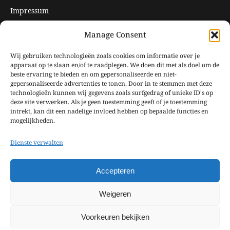
Impressum
Datenschutzerklärung
Manage Consent
Öffnungszeiten
Wij gebruiken technologieën zoals cookies om informatie over je
apparaat op te slaan en/of te raadplegen. We doen dit met als doel om de
beste ervaring te bieden en om gepersonaliseerde en niet-
Geschlossen vom 20. Oktober 2025 bis zum 31. März 2026.
gepersonaliseerde advertenties te tonen. Door in te stemmen met deze
technologieën kunnen wij gegevens zoals surfgedrag of unieke ID's op
deze site verwerken. Als je geen toestemming geeft of je toestemming
intrekt, kan dit een nadelige invloed hebben op bepaalde functies en
mogelijkheden.
Dienste verwalten
Accepteren
Weigeren
Voorkeuren bekijken