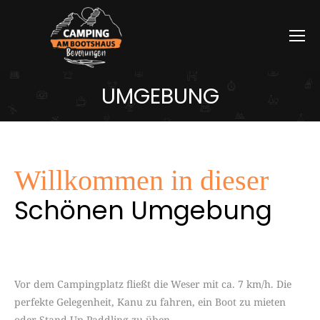
UMGEBUNG
Willkommen in dieser
Schönen Umgebung
Vor dem Campingplatz fließt die Weser mit ca. 7 km/h. Die
perfekte Gelegenheit, Kanu zu fahren, ein Boot zu mieten
oder Stand Up Paddling zu üben.