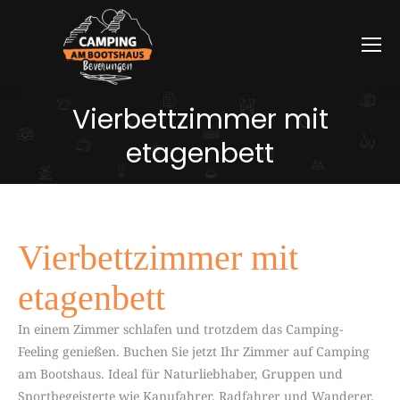
Vierbettzimmer mit
etagenbett
Vierbettzimmer mit
etagenbett
In einem Zimmer schlafen und trotzdem das Camping-
Feeling genießen. Buchen Sie jetzt Ihr Zimmer auf Camping
am Bootshaus. Ideal für Naturliebhaber, Gruppen und
Sportbegeisterte wie Kanufahrer, Radfahrer und Wanderer.