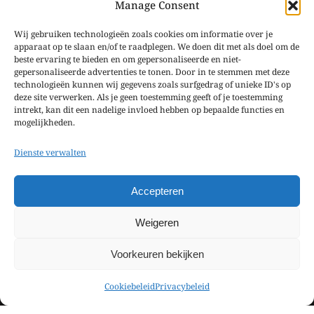
Manage Consent
Datenschutzerklärung
Wij gebruiken technologieën zoals cookies om informatie over je
apparaat op te slaan en/of te raadplegen. We doen dit met als doel om de
Öffnungszeiten
beste ervaring te bieden en om gepersonaliseerde en niet-
gepersonaliseerde advertenties te tonen. Door in te stemmen met deze
technologieën kunnen wij gegevens zoals surfgedrag of unieke ID's op
Geschlossen vom 20. Oktober 2025 bis zum 31. März 2026.
deze site verwerken. Als je geen toestemming geeft of je toestemming
intrekt, kan dit een nadelige invloed hebben op bepaalde functies en
mogelijkheden.
Dienste verwalten
Accepteren
Weigeren
Voorkeuren bekijken
Cookiebeleid
Privacybeleid
Hoofdmenu
Stolz erstellt von
E.W.Design